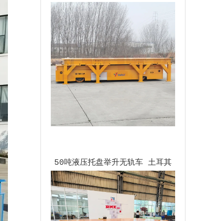
50吨液压托盘举升无轨车 土耳其