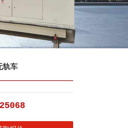
无轨车
25068