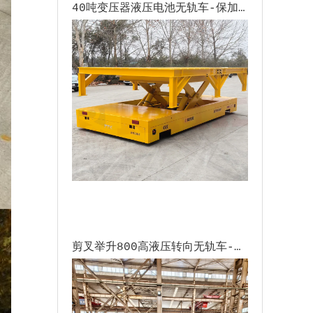
40吨变压器液压电池无轨车-保加利亚
剪叉举升800高液压转向无轨车-波兰