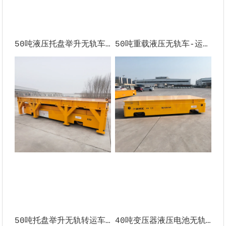
50吨液压托盘举升无轨车 土耳其
50吨重载液压无轨车-运输模具-墨西哥
50吨托盘举升无轨转运车 -土耳其
40吨变压器液压电池无轨车-保加利亚